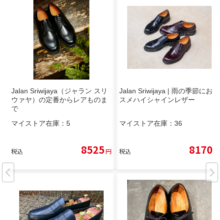
Jalan Sriwijaya（ジャラン スリ
Jalan Sriwijaya | 雨の季節におス
ウァヤ）の定番からレアものま
スメハイシャインレザー
で
マイストア在庫：
5
マイストア在庫：
36
8525
8170
税込
円
税込
円