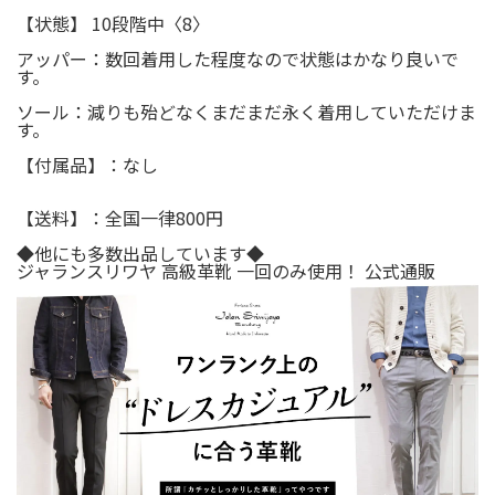
【状態】 10段階中〈8〉
アッパー：数回着用した程度なので状態はかなり良いで
す。
ソール：減りも殆どなくまだまだ永く着用していただけま
す。
【付属品】：なし
【送料】：全国一律800円
◆他にも多数出品しています◆
ジャランスリワヤ 高級革靴 一回のみ使用！ 公式通販