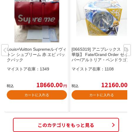
Louis×Vuitton Supremeルイヴィ
[066S319] アニプレックス 【豪
トン シュプリーム 赤 エピ バッ
華版】 Fate/Grand Order セイ
クパック
バー/アルトリア・ペンドラゴン
1/7スケールフィギュア 未開封
マイストア在庫：
1349
マイストア在庫：
1108
品 / フェイト
18660.00
12160.00
税込
円
税込
円
カートに入れる
カートに入れる
このカテゴリをもっと見る