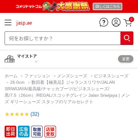
詳しくは
こちら
0
jasp.ae
マイストア
変更
ホーム
ファッション
メンズシューズ
ビジネスシューズ
26.0cm
数回着【極美品】ジャランスリワヤ/JALAN
SRIWIJAYA/最高級/チャッカブーツ/ビジネスシューズ/
黒/7.5（26cm）/REGAL/スコッチグレイン Jalan Sriwijaya | メン
ズ ギリーシューズ スタッフのリアルセレクト
(32)