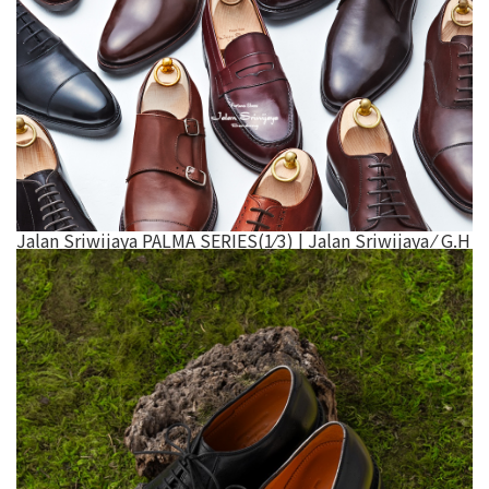
Jalan Sriwijaya PALMA SERIES(1⁄3) | Jalan Sriwijaya ⁄ G.H