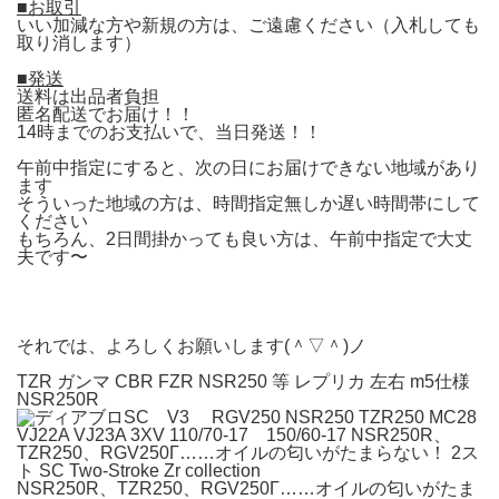
■お取引
いい加減な方や新規の方は、ご遠慮ください（入札しても
取り消します）
■発送
送料は出品者負担
匿名配送でお届け！！
14時までのお支払いで、当日発送！！
午前中指定にすると、次の日にお届けできない地域があり
ます
そういった地域の方は、時間指定無しか遅い時間帯にして
ください
もちろん、2日間掛かっても良い方は、午前中指定で大丈
夫です〜
それでは、よろしくお願いします(＾▽＾)ノ
TZR ガンマ CBR FZR NSR250 等 レプリカ 左右 m5仕様
NSR250R
NSR250R、TZR250、RGV250Γ……オイルの匂いがたま