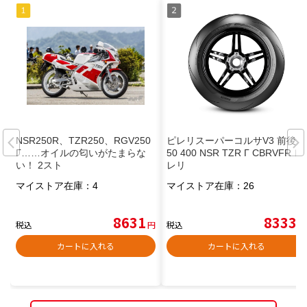
NSR250R、TZR250、RGV250
ピレリスーパーコルサV3 前後2
Γ……オイルの匂いがたまらな
50 400 NSR TZR Γ CBRVFR ピ
い！ 2スト
レリ
マイストア在庫：
4
マイストア在庫：
26
8631
8333
税込
円
税込
円
カートに入れる
カートに入れる