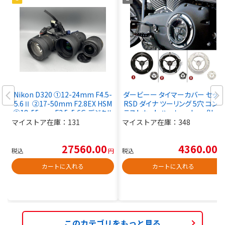
Nikon D320 ①12-24mm F4.5-
ダービーー タイマーカバー セット
5.6Ⅱ ②17-50mm F2.8EX HSM
RSD ダイナ ツーリング 5穴 コント
③18-55mm F3.5-5.6G デジタル
ラストカット ハーレー dyna flh fx
一眼レフカメラセット■現状品
d 2
マイストア在庫：
131
マイストア在庫：
348
27560.00
4360.00
税込
円
税込
円
カートに入れる
カートに入れる
このカテゴリをもっと見る