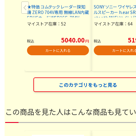
★特価 コムテック レーダー探知
SONY ソニー ワイヤ
機 ZERO 704V専用 無線LAN内蔵
ルスピーカー h.ear SRS
SDHCカード WSD16G-704V
etooth/WiFi/ハイレ
付 ● 55054-2
マイストア在庫：
52
マイストア在庫：
64
5040.00
51
税込
円
税込
カートに入れる
カートに入れ
このカテゴリをもっと見る
この商品を見た人はこんな商品も見て