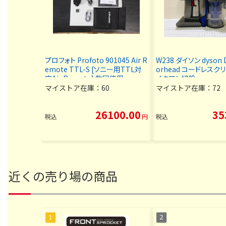
プロフォト Profoto 901045 Air R
W238 ダイソン dyson 
emote TTL-S [ソニー用TTL対
orhead コードレスク
応Air Remote] 数回使用
イクロン掃除
マイストア在庫：
60
マイストア在庫：
72
26100.00
35
税込
円
税込
近くの売り場の商品