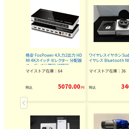
格安 FosPower 4入力2出力 HD
ワイヤレスイヤホン Sud
MI 4Kスイッチ セレクター 分配器
イヤレス Bluetooth NI
オーディオ分離器 切替器
マイストア在庫：
64
マイストア在庫：
36
5070.00
34
税込
円
税込