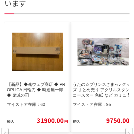
います
【新品】◆魂ウェブ商店 ◆ PR
うたの☆プリンスさまっ♪ グッ
OPLICA 日輪刀 ◆ 時透無一郎
ズ まとめ売り アクリルスタンド
◆ 鬼滅の刃
コースター 色紙 など カミュ 黒
崎蘭丸 皇綺羅 他 240731SK040
マイストア在庫：
60
マイストア在庫：
95
299
31900.00
9750.00
税込
円
税込
円