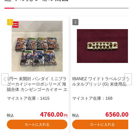
1円〜 未開封 バンダイ ミニプラ
IBANEZ ワイドトラベルジブラ
ゴーカイジャーロボシリーズ 海
ルタルブリッジ (G) 未使用品
賊合体 カンゼンゴーカイオー エ
ンジンマッハルコンA 豪獣神 A
マイストア在庫：
1415
マイストア在庫：
168
他
4760.00
6560.00
税込
円
税込
円
カートに入れる
カートに入れる