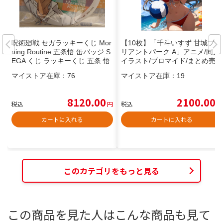
呪術廻戦 セガラッキーくじ Mor
【10枚】「千斗いすず 甘城ブリ
ning Routine 五条悟 缶バッジ S
リアントパーク A」アニメ/同人/
EGA くじ ラッキーくじ 五条 悟
イラスト/ブロマイド/まとめ売
呪術 缶バッジ
り/ポスター/抱き枕/フィギュア
マイストア在庫：
76
マイストア在庫：
19
8120.00
2100.00
税込
円
税込
円
カートに入れる
カートに入れる
このカテゴリをもっと見る
この商品を見た人はこんな商品も見て