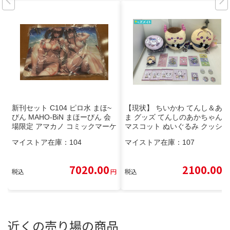
新刊セット C104 ピロ水 まほ~
【現状】 ちいかわ てんし＆あく
びん MAHO-BiN まほーびん 会
ま グッズ てんしのあかちゃん
場限定 アマカノ コミックマーケ
マスコット ぬいぐるみ クッショ
ット コミケ
ン ミニ色紙 他 ハチワレ くりま
マイストア在庫：
104
マイストア在庫：
107
んじゅう
7020.00
2100.00
税込
円
税込
円
近くの売り場の商品