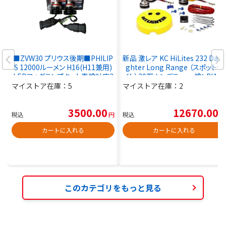
■ZVW30 プリウス後期■PHILIP
新品 激レア KC HiLites 232 Dayli
S 12000ルーメン H16(H11兼用)
ghter Long Range （スポットラ
LEDフォグランプキット車検対応3
イト）20万カンデラ 検： PIAA I
000K 6500K 8000K■
PF CIBIE FJ JEEP ラングラー
マイストア在庫：
5
マイストア在庫：
2
3500.00
12670.00
税込
円
税込
円
カートに入れる
カートに入れる
このカテゴリをもっと見る