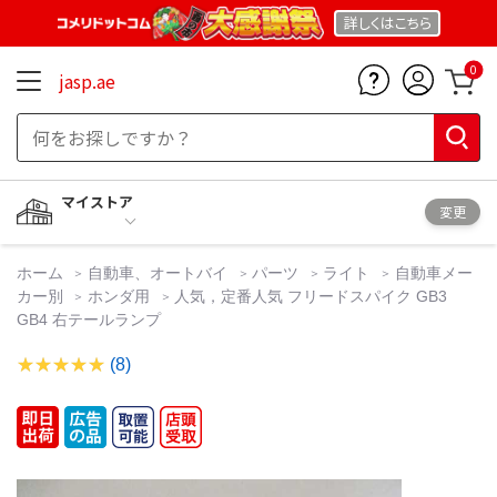
詳しくは
こちら
0
jasp.ae
マイストア
変更
ホーム
自動車、オートバイ
パーツ
ライト
自動車メー
カー別
ホンダ用
人気，定番人気 フリードスパイク GB3
GB4 右テールランプ
(8)