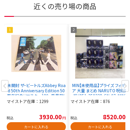
近くの売り場の商品
未開封 ザ・ビートルズAbbey Roa
MIN【未使用品】プライズ フィギュ
d 50th Anniversary Edition 50
ア 大量 まとめ NARUTO 呪術廻
周年記念リマスター180g重量盤L
戦〈051-250328-CN-07-MIN〉
P Beatles Come Together Her
マイストア在庫：
1299
マイストア在庫：
876
e Comes The Sun
3930.00
8520.00
税込
円
税込
円
カートに入れる
カートに入れる