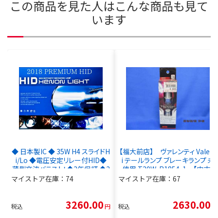
この商品を見た人はこんな商品も見て
います
◆ 日本製IC ◆ 35W H4 スライドH
【福大前店】 ヴァレンティ Valent
i/Lo ◆電圧安定リレー付HID◆
i テールランプ ブレーキランプ 未
薄型交流バラスト！◆3年保証 ◆2
使用 T20W-R1854-1 【中古】
個目からは送料無料！◆決済手数
マイストア在庫：
74
マイストア在庫：
67
料0円！◆
3260.00
2630.00
税込
円
税込
円