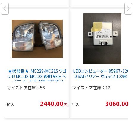
★状態良★ .MC22S/MC21S ワゴ
LEDコンピューター 85967-1201
ンＲ MC11S MC12S 後期 純正 ヘ
0 SAI ハリアー ヴィッツ ＩＳ等①
ッドライト 左右 100-32679 H
マイストア在庫：
56
マイストア在庫：
12
2440.00
3060.00
税込
円
税込
円